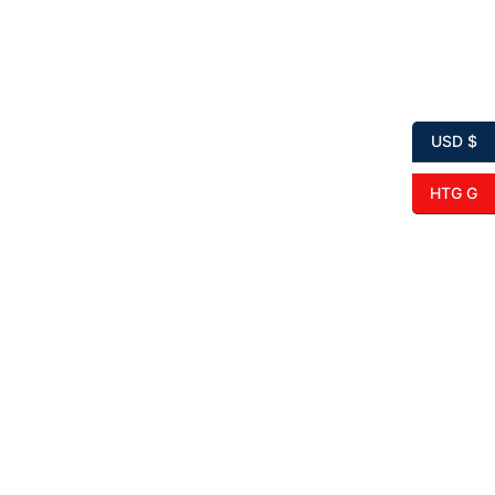
USD $
HTG G