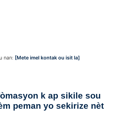
u nan:
[Mete imel kontak ou isit la]
nfòmasyon k ap sikile sou
tèm peman yo sekirize nèt