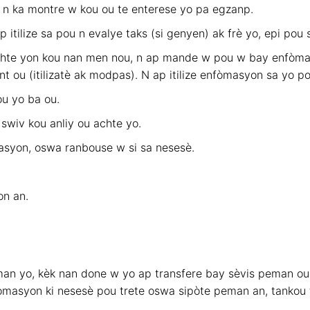
u n ka montre w kou ou te enterese yo pa egzanp.
 itilize sa pou n evalye taks (si genyen) ak frè yo, epi pou s
hte yon kou nan men nou, n ap mande w pou w bay enfòmas
 ou (itilizatè ak modpas). N ap itilize enfòmasyon sa yo po
u yo ba ou.
wiv kou anliy ou achte yo.
asyon, oswa ranbouse w si sa nesesè.
on an.
man yo, kèk nan done w yo ap transfere bay sèvis peman ou
fòmasyon ki nesesè pou trete oswa sipòte peman an, tankou