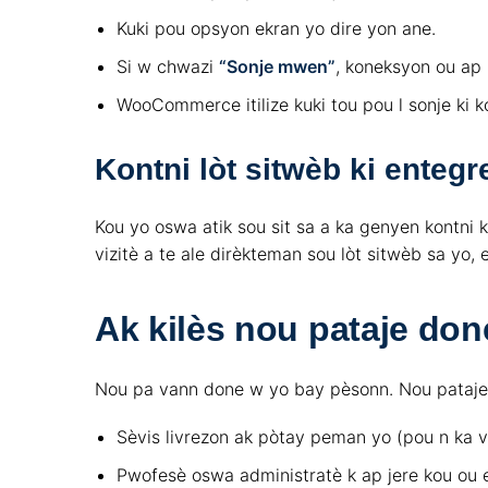
Kuki pou opsyon ekran yo dire yon ane.
Si w chwazi
“Sonje mwen”
, koneksyon ou ap 
WooCommerce itilize kuki tou pou l sonje ki 
Kontni lòt sitwèb ki entegr
Kou yo oswa atik sou sit sa a ka genyen kontni
vizitè a te ale dirèkteman sou lòt sitwèb sa yo, 
Ak kilès nou pataje don
Nou pa vann done w yo bay pèsonn. Nou pataje 
Sèvis livrezon ak pòtay peman yo (pou n ka v
Pwofesè oswa administratè k ap jere kou ou e