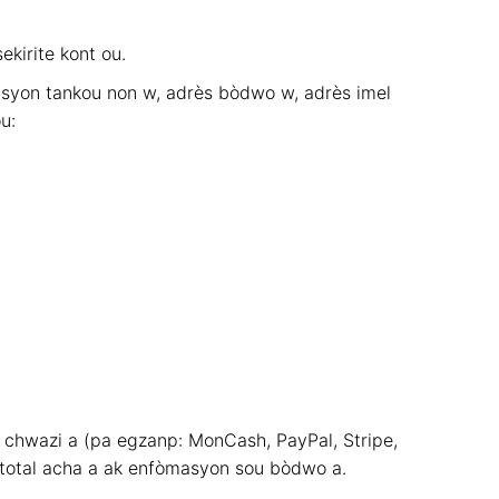
ekirite kont ou.
yon tankou non w, adrès bòdwo w, adrès imel
u:
 chwazi a (pa egzanp: MonCash, PayPal, Stripe,
 total acha a ak enfòmasyon sou bòdwo a.