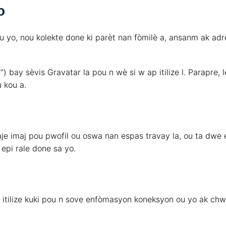
o
ou yo, nou kolekte done ki parèt nan fòmilè a, ansanm ak adr
) bay sèvis Gravatar la pou n wè si w ap itilize l. Parapre,
 kou a.
je imaj pou pwofil ou oswa nan espas travay la, ou ta dwe 
 epi rale done sa yo.
itilize kuki pou n sove enfòmasyon koneksyon ou yo ak chwa