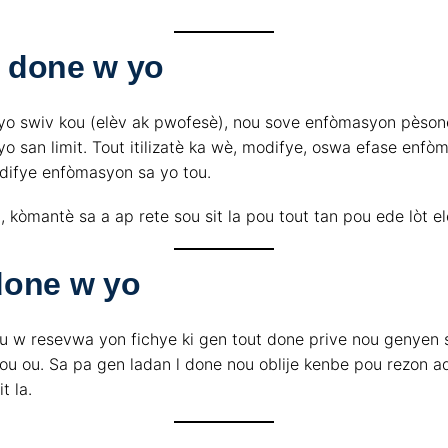
 done w yo
ou yo swiv kou (elèv ak pwofesè), nou sove enfòmasyon pèson
o san limit. Tout itilizatè ka wè, modifye, oswa efase enf
modifye enfòmasyon sa yo tou.
 kòmantè sa a ap rete sou sit la pou tout tan pou ede lòt e
done w yo
u w resevwa yon fichye ki gen tout done prive nou genyen s
u ou. Sa pa gen ladan l done nou oblije kenbe pou rezon ad
t la.