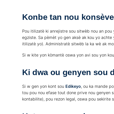
Konbe tan nou konsève
Pou itilizatè ki anrejistre sou sitwèb nou an p
egziste. Sa pèmèt yo gen aksè ak kou yo achte y
itilizatè yo). Administratè sitwèb la ka wè ak 
Si w kite yon kòmantè oswa yon avi sou yon kou,
Ki dwa ou genyen sou 
Si w gen yon kont sou
Edikeyo
, ou ka mande po
tou pou nou efase tout done prive nou genyen so
kontabilite), pou rezon legal, oswa pou sekirite si