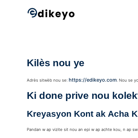
Skip
to
content
Kilès nou ye
https://edikeyo.com
Adrès sitwèb nou se:
. Nou se y
Ki done prive nou kolek
Kreyasyon Kont ak Acha 
Pandan w ap vizite sit nou an epi w ap achte kou, n ap swi