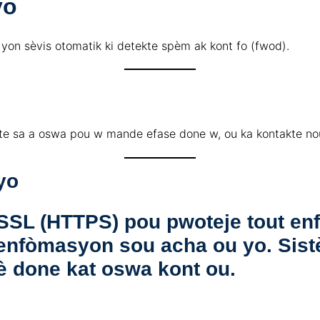
yo
 yon sèvis otomatik ki detekte spèm ak kont fo (fwod).
te sa a oswa pou w mande efase done w, ou ka kontakte no
yo
te SSL (HTTPS) pou pwoteje tout e
k enfòmasyon sou acha ou yo. Sis
 done kat oswa kont ou.