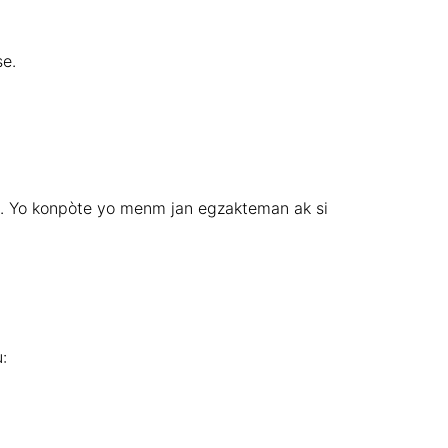
se.
e). Yo konpòte yo menm jan egzakteman ak si
: