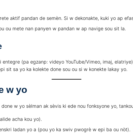
rete aktif pandan de semèn. Si w dekonakte, kuki yo ap efa
kou ou mete nan panyen w pandan w ap navige sou sit la.
e
 ki entegre (pa egzanp: videyo YouTube/Vimeo, imaj, elatriy
epi sit sa yo ka kolekte done sou ou si w konekte lakay yo.
e w yo
done w yo sèlman ak sèvis ki ede nou fonksyone yo, tankou
alide acha kou yo).
nskri ladan yo a (pou yo ka swiv pwogrè w epi ba ou nòt).