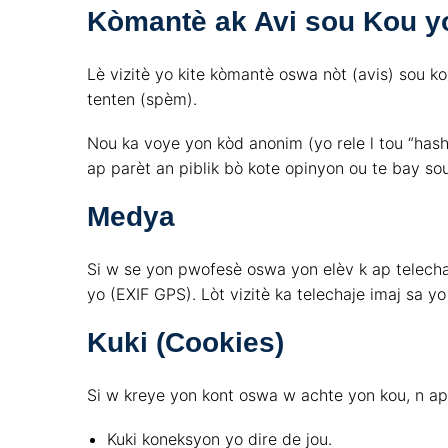
Kòmantè ak Avi sou Kou y
Lè vizitè yo kite kòmantè oswa nòt (avis) sou k
tenten (spèm).
Nou ka voye yon kòd anonim (yo rele l tou “hash”
ap parèt an piblik bò kote opinyon ou te bay sou
Medya
Si w se yon pwofesè oswa yon elèv k ap telecha
yo (EXIF GPS). Lòt vizitè ka telechaje imaj sa yo
Kuki (Cookies)
Si w kreye yon kont oswa w achte yon kou, n ap 
Kuki koneksyon yo dire de jou.