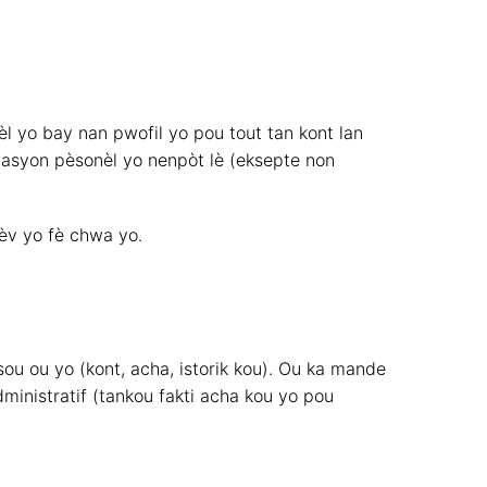
èl yo bay nan pwofil yo pou tout tan kont lan
òmasyon pèsonèl yo nenpòt lè (eksepte non
lèv yo fè chwa yo.
ou ou yo (kont, acha, istorik kou). Ou ka mande
ministratif (tankou fakti acha kou yo pou