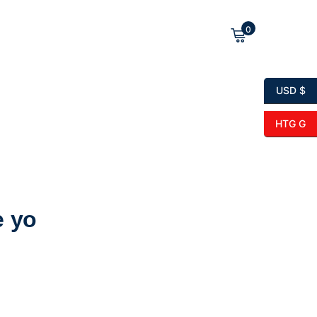
0
USD $
HTG G
e yo