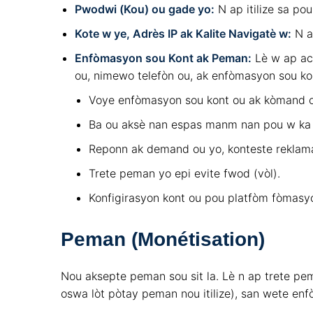
Pwodwi (Kou) ou gade yo:
N ap itilize sa po
Kote w ye, Adrès IP ak Kalite Navigatè w:
N ap
Enfòmasyon sou Kont ak Peman:
Lè w ap ac
ou, nimewo telefòn ou, ak enfòmasyon sou kont
Voye enfòmasyon sou kont ou ak kòmand o
Ba ou aksè nan espas manm nan pou w ka s
Reponn ak demand ou yo, konteste reklam
Trete peman yo epi evite fwod (vòl).
Konfigirasyon kont ou pou platfòm fòmasy
Peman (Monétisation)
Nou aksepte peman sou sit la. Lè n ap trete pe
oswa lòt pòtay peman nou itilize), san wete en