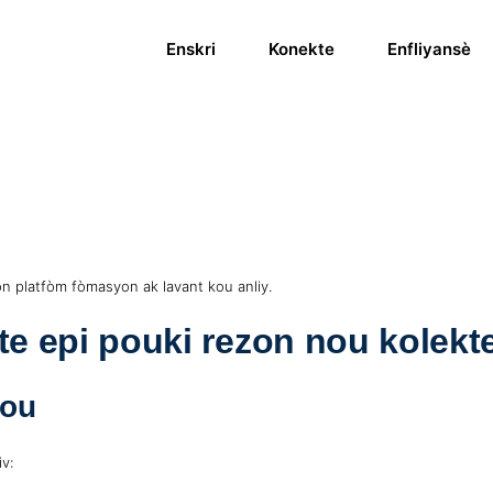
Enskri
Konekte
Enfliyansè
on platfòm fòmasyon ak lavant kou anliy.
te epi pouki rezon nou kolekt
Kou
v: