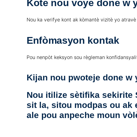
Kote nou voye done w 
Nou ka verifye kont ak kòmantè vizitè yo atravè
Enfòmasyon kontak
Pou nenpòt keksyon sou règleman konfidansyali
Kijan nou pwoteje done w 
Nou itilize sètifika sekiri
sit la, sitou modpas ou a
ale pou anpeche moun vòlè