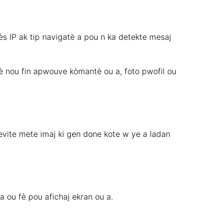
ès IP ak tip navigatè a pou n ka detekte mesaj
 lè nou fin apwouve kòmantè ou a, foto pwofil ou
evite mete imaj ki gen done kote w ye a ladan
 ou fè pou afichaj ekran ou a.