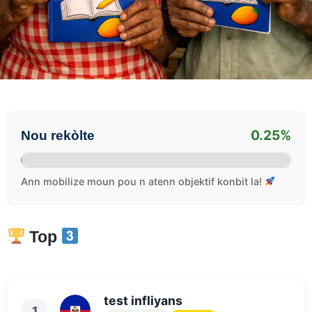
0.25%
Nou rekòlte
Ann mobilize moun pou n atenn objektif konbit la!
Top
test infliyans
.1