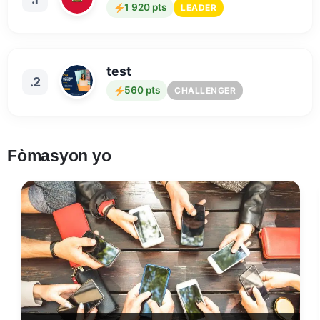
1 920 pts
LEADER
test
.2
560 pts
CHALLENGER
Fòmasyon yo