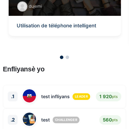
dujemi
Utilisation de téléphone intelligent
Enfliyansè yo
1 920
.1
test infliyans
pts
LEADER
560
.2
test
pts
CHALLENGER