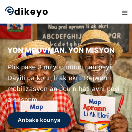
YON MOUVMAN. YON MISYON
Plis pase 3 milyon moun nan peyi
Dayiti pa konn li ak ekri. Rejwenn
mobilizasyon an pou n bati avni peyi
a ansanm.
Anbake kounya