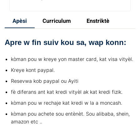
Apèsi
Curriculum
Enstriktè
Apre w fin suiv kou sa, wap konn:
kòman pou w kreye yon master card, kat visa vityèl.
Kreye kont paypal.
Resevwa kob paypal ou Ayiti
fè diferans ant kat kredi vityèl ak kat kredi fizik.
kòman pou w rechaje kat kredi w la a moncash.
kòman pou achete sou entènèt. Sou alibaba, shein,
amazon etc ..