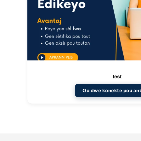
u
r
:
test
Ou dwe konekte pou an