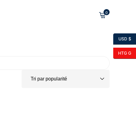
0
USD $
HTG G