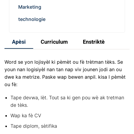
Marketing
technologie
Apèsi
Curriculum
Enstriktè
Word se yon lojisyèl ki pèmèt ou fè trètman tèks. Se
youn nan logisiyèl nan tan nap viv jounen jodi an ou
dwe ka metrize. Paske wap bewen anpil. kisa l pèmèt
ou fè:
Tape devwa, lèt. Tout sa ki gen pou wè ak tretman
de tèks.
Wap ka fè CV
Tape diplom, sètifika