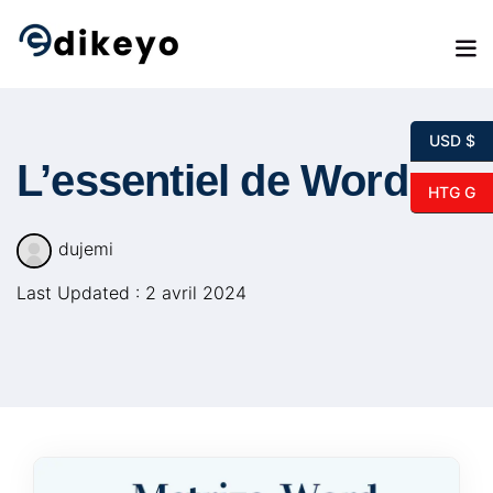
Skip
to
content
USD $
L’essentiel de Word
HTG G
dujemi
Last Updated : 2 avril 2024