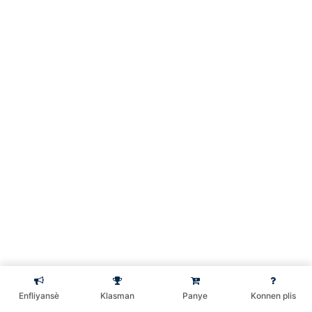
Windows #17 – ligne de
commande
22 Minutes
Windows #18 –
arborescence des fichiers
34 Minutes
Windows #19 –
manipulation de fichiers
33 Minutes
Windows #20 –
utilisateurs et groupes
Préc.
Suivant
27 Minutes
Enfliyansè
Klasman
Panye
Konnen plis