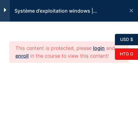
Skip
Windows #13 – nettoyage
Système d’exploitation windows |
to
et maintenance
dépannage Software
content
45 Minutes
USD $
Windows #14 –
This content is protected, please
login
and
gestionnaire des tâches
HTG G
enroll
in the course to view this content!
18 Minutes
Windows #15 – gestion
supports de stockage
22 Minutes
© 2026 edikeyo. All rights reserved.
Windows #16 – raccourcis
clavier
40 Minutes