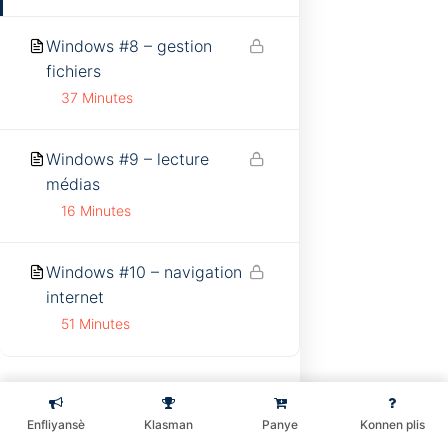
Windows #8 – gestion
fichiers
37 Minutes
Windows #9 – lecture
médias
16 Minutes
Windows #10 – navigation
internet
51 Minutes
Préc.
2 ème partie
10
Enfliyansè
Klasman
Panye
Konnen plis