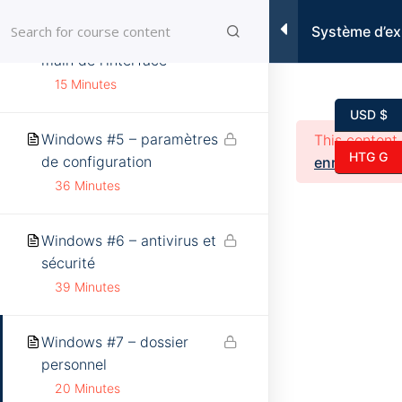
Skip
Système d’ex
to
Windows #4 – prise en
dépannage S
content
main de l’interface
15 Minutes
USD $
Windows #5 – paramètres
This content
HTG G
de configuration
enroll
in the 
36 Minutes
Windows #6 – antivirus et
sécurité
© 2026 edikeyo. All rights reserved.
39 Minutes
Windows #7 – dossier
personnel
20 Minutes